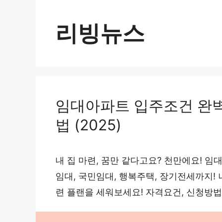
컨
텐
리빙뉴스
츠
로
건
너
임대아파트 입주조건 완벽
뛰
기
법 (2025)
내 집 마련, 꿈만 같다고요? 천만에요! 
임대, 국민임대, 행복주택, 장기전세까지! 나
련 플랜을 세워보세요! 자격요건, 신청방