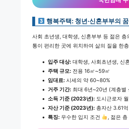
국민임대 주
행복주택: 청년·신혼부부의 꿈
사회 초년생, 대학생, 신혼부부 등 젊은 층
통이 편리한 곳에 위치하여 삶의 질을 한
입주 대상:
대학생, 사회초년생, 신
주택 규모:
전용 16㎡~59㎡
임대료:
시세의 약 60~80%
거주 기간:
최대 6년~20년 (계층별 
소득 기준 (2023년):
도시근로자 월평
자산 기준 (2023년):
총자산 3.61억
특징:
우수한 입지 조건
, 젊은 