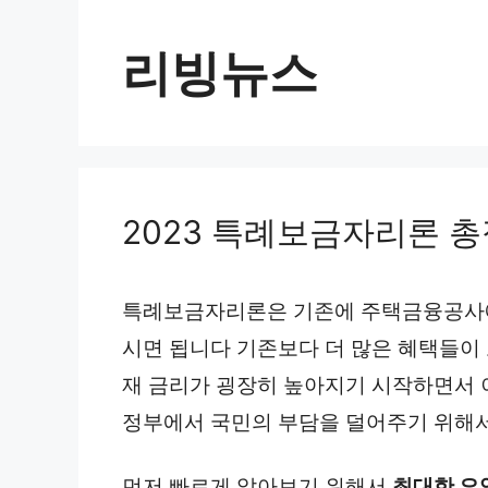
컨
텐
리빙뉴스
츠
로
건
너
2023 특례보금자리론 
뛰
기
특례보금자리론은 기존에 주택금융공사에
시면 됩니다 기존보다 더 많은 혜택들이
재 금리가 굉장히 높아지기 시작하면서 
정부에서 국민의 부담을 덜어주기 위해
먼저 빠르게 알아보기 위해서
최대한 요