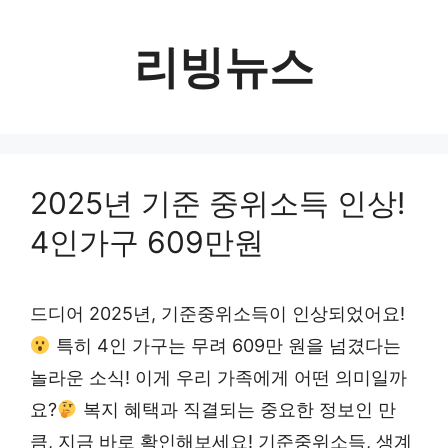
컨
텐
리빙뉴스
츠
로
건
너
2025년 기준 중위소득 인상!
뛰
4인가구 609만원
기
드디어 2025년, 기준중위소득이 인상되었어요!
특히 4인 가구는 무려 609만 원을 넘겼다는
놀라운 소식! 이게 우리 가족에게 어떤 의미일까
요?
복지 혜택과 직결되는 중요한 정보인 만
큼, 지금 바로 확인해보세요! 기준중위소득, 생계