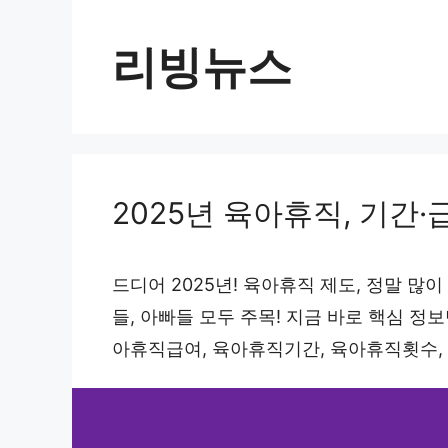
컨
텐
리빙뉴스
츠
로
건
너
2025년 육아휴직, 기간·
뛰
기
드디어 2025년! 육아휴직 제도, 정말 많이
들, 아빠들 모두 주목! 지금 바로 핵심 정
아휴직급여, 육아휴직기간, 육아휴직횟수,