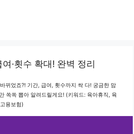
급여·횟수 확대! 완벽 정리
 바뀌었죠?! 기간, 급여, 횟수까지 싹 다! 궁금한 맘
보만 쏙쏙 뽑아 알려드릴게요! (키워드: 육아휴직, 육
 고용보험)